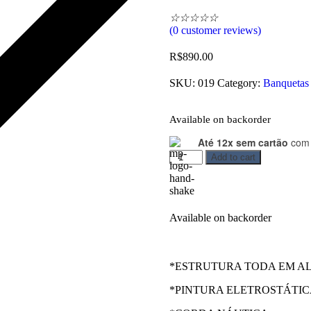
☆
☆
☆
☆
☆
(
0
customer reviews)
R$
890.00
SKU:
019
Category:
Banquetas
Available on backorder
Até 12x sem cartão
com 
Add to cart
Available on backorder
*ESTRUTURA TODA EM A
*PINTURA ELETROSTÁTI