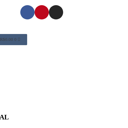
R$
0.00
0
AL